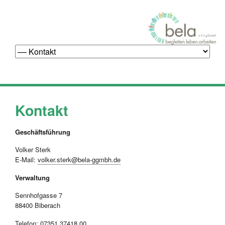
Navigation
überspringen
Kontakt
Geschäftsführung
Volker Sterk
E-Mail:
volker.sterk@bela-ggmbh.de
Verwaltung
Sennhofgasse 7
88400 Biberach
Telefon: 07351 37418 00