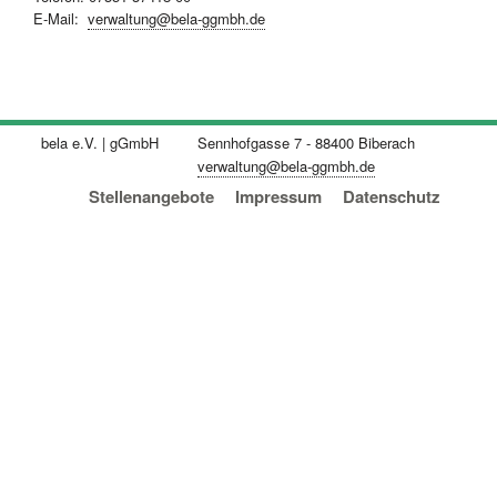
E-Mail:
verwaltung@bela-ggmbh.de
bela e.V. | gGmbH
Sennhofgasse 7 - 88400 Biberach
verwaltung@bela-ggmbh.
de
Navigation überspringen
Stellenangebote
Impressum
Datenschutz